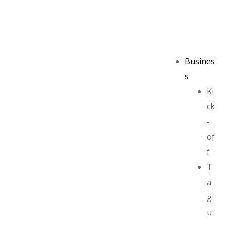
Busines
s
Ki
ck
-
of
f
T
a
g
u