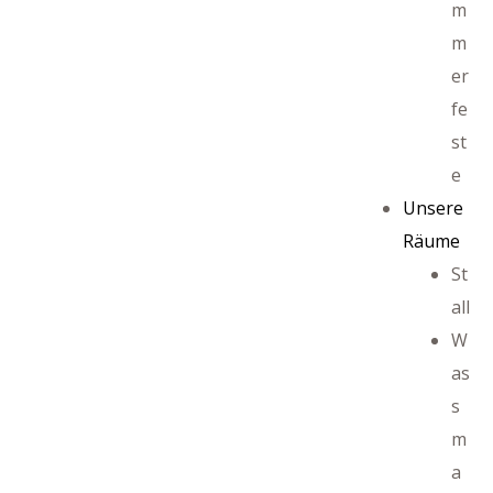
m
m
er
ffet
fe
st
e
Unsere
Räume
St
all
W
as
s
m
a