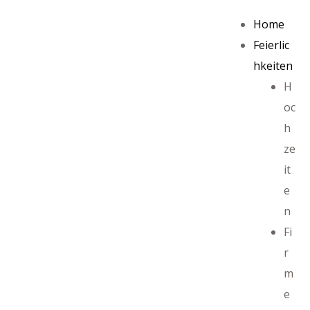
Home
Feierlic
hkeiten
H
oc
h
ze
it
e
n
Fi
r
m
e