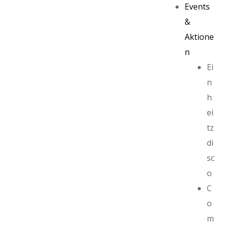
Events
&
Aktione
n
Ei
n
h
ei
tz
di
sc
ayout
o
C
o
m