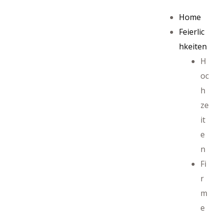
Home
Feierlic
hkeiten
H
oc
h
ze
it
e
n
Fi
r
m
e