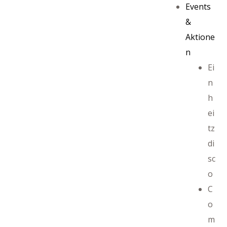
Events
&
Aktione
n
Ei
n
h
ei
tz
di
sc
ayout
o
C
o
m