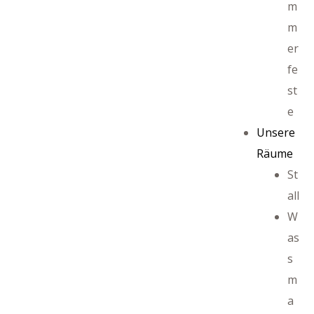
m
m
er
ffet
fe
st
e
Unsere
Räume
St
all
W
as
s
m
a