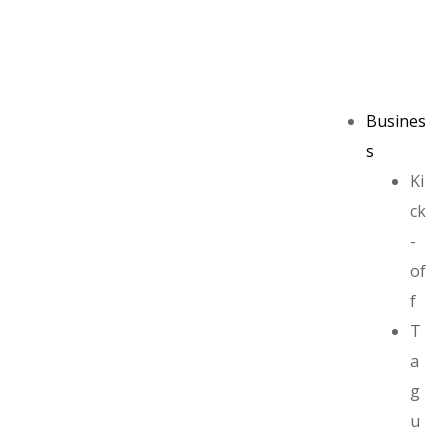
Busines
s
Ki
ck
-
of
f
T
a
g
u