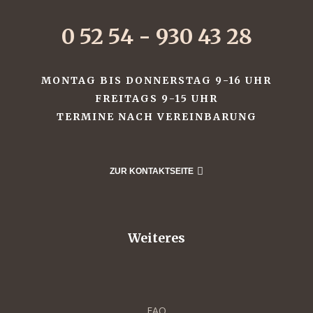
r
0 52 54 - 930 43 28
essen
ffet
MONTAG BIS DONNERSTAG 9-16 UHR
FREITAGS 9-15 UHR
her
TERMINE NACH VEREINBARUNG
her
ZUR KONTAKTSEITE
nitzen
Weiteres
anes
FAQ