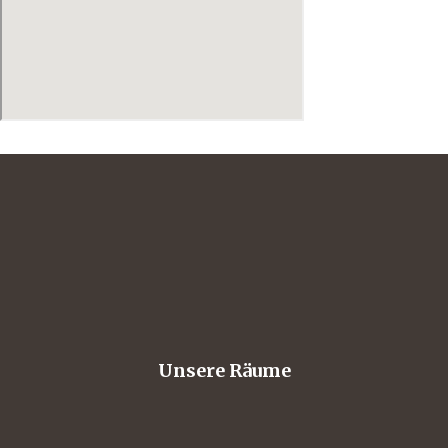
out
ork-BBQ
Unsere Räume
eets